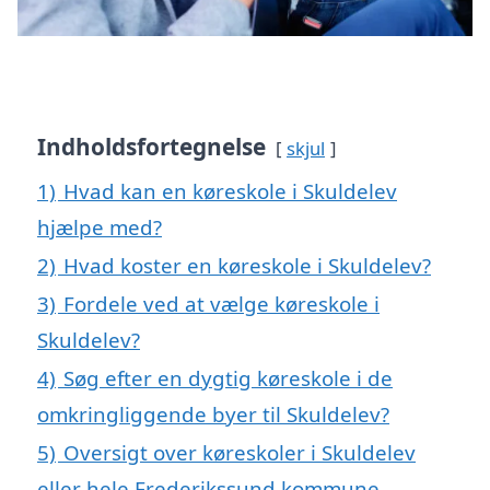
Indholdsfortegnelse
skjul
1)
Hvad kan en køreskole i Skuldelev
hjælpe med?
2)
Hvad koster en køreskole i Skuldelev?
3)
Fordele ved at vælge køreskole i
Skuldelev?
4)
Søg efter en dygtig køreskole i de
omkringliggende byer til Skuldelev?
5)
Oversigt over køreskoler i Skuldelev
eller hele Frederikssund kommune