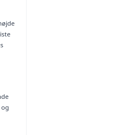
højde
iste
es
inde
og