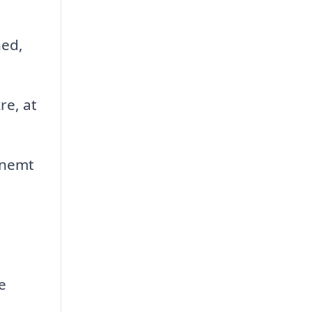
hed,
re, at
 nemt
e