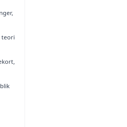
nger,
 teori
ekort,
blik