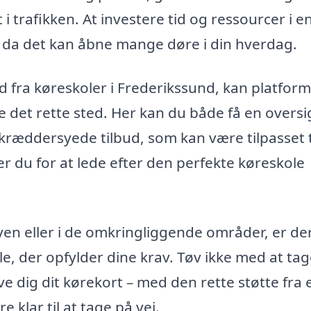
i trafikken. At investere tid og ressourcer i en
d, da det kan åbne mange døre i din hverdag.
ud fra køreskoler i Frederikssund, kan platfor
e det rette sted. Her kan du både få en oversi
ræddersyede tilbud, som kan være tilpasset t
 du for at lede efter den perfekte køreskole
yen eller i de omkringliggende områder, er de
e, der opfylder dine krav. Tøv ikke med at tag
e dig dit kørekort – med den rette støtte fra 
 klar til at tage på vej.