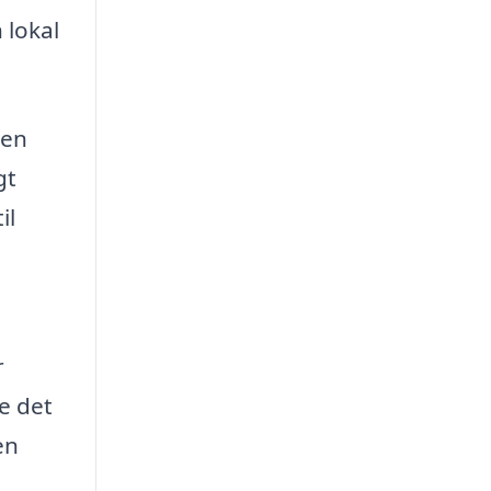
 lokal
men
gt
il
r
e det
en