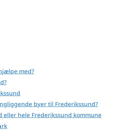
 hjælpe med?
nd?
rikssund
ingliggende byer til Frederikssund?
nd eller hele Frederikssund kommune
ark