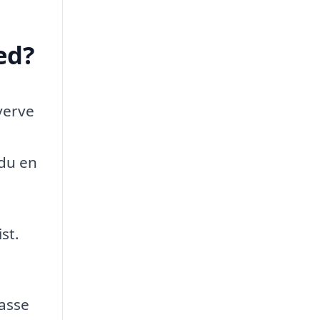
ed?
verve
 du en
st.
passe