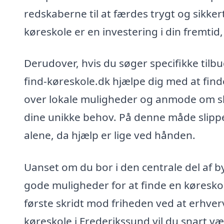
redskaberne til at færdes trygt og sikkert 
køreskole er en investering i din fremti
Derudover, hvis du søger specifikke tilb
find-køreskole.dk hjælpe dig med at find
over lokale muligheder og anmode om sk
dine unikke behov. På denne måde slipper
alene, da hjælp er lige ved hånden.
Uanset om du bor i den centrale del af b
gode muligheder for at finde en køreskol
første skridt mod friheden ved at erhverv
køreskole i Frederikssund vil du snart være