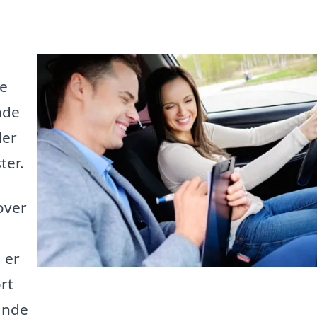
te
nde
der
ter.
over
 er
rt
finde