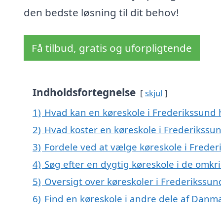
den bedste løsning til dit behov!
Få tilbud, gratis og uforpligtende
Indholdsfortegnelse
skjul
1)
Hvad kan en køreskole i Frederikssund
2)
Hvad koster en køreskole i Frederikssu
3)
Fordele ved at vælge køreskole i Frede
4)
Søg efter en dygtig køreskole i de omkr
5)
Oversigt over køreskoler i Frederikssu
6)
Find en køreskole i andre dele af Danm