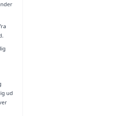
under
fra
d.
lig
g
dig ud
ver