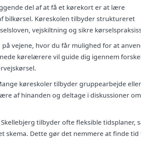
ende del af at få et kørekort er at lære
f bilkørsel. Køreskolen tilbyder struktureret
lsloven, vejskiltning og sikre kørselspraksiss
 på vejene, hvor du får mulighed for at anve
nnede kørelærere vil guide dig igennem forskel
orvejskørsel.
ange køreskoler tilbyder gruppearbejde elle
lære af hinanden og deltage i diskussioner o
Skellebjerg tilbyder ofte fleksible tidsplaner, 
get skema. Dette gør det nemmere at finde tid t