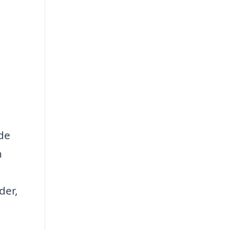
nde
n
der,