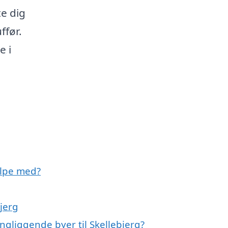
te dig
ffør.
e i
ælpe med?
bjerg
ngliggende byer til Skellebjerg?