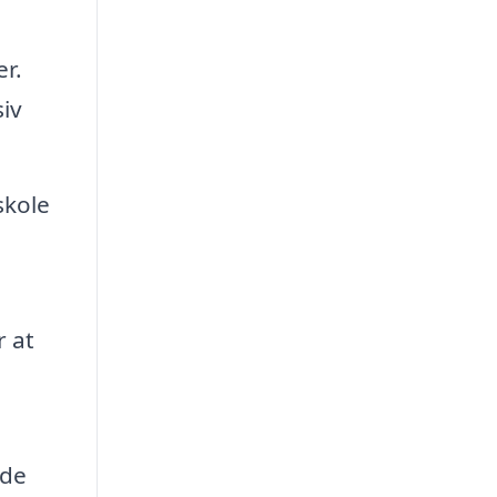
r.
iv
skole
 at
ede