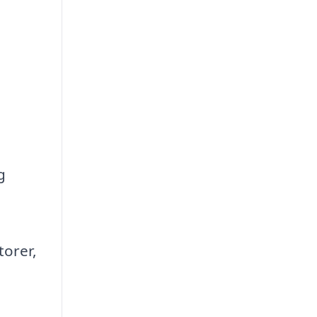
g
torer,