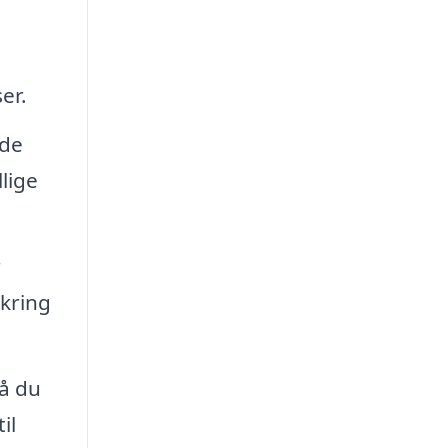
er.
nde
lige
r
mkring
så du
il