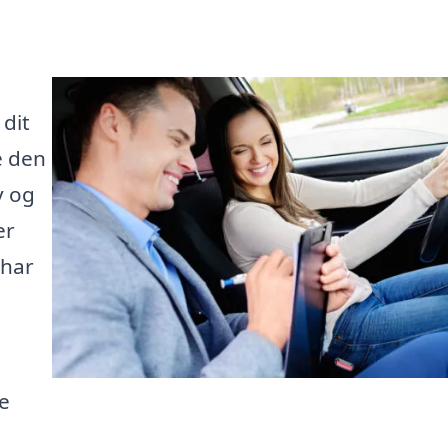
 dit
e den
v og
er
 har
e