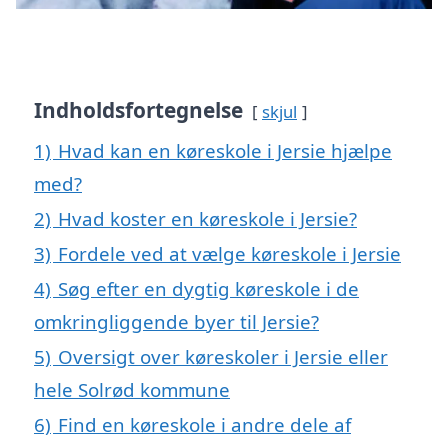
Indholdsfortegnelse
skjul
1)
Hvad kan en køreskole i Jersie hjælpe
med?
2)
Hvad koster en køreskole i Jersie?
3)
Fordele ved at vælge køreskole i Jersie
4)
Søg efter en dygtig køreskole i de
omkringliggende byer til Jersie?
5)
Oversigt over køreskoler i Jersie eller
hele Solrød kommune
6)
Find en køreskole i andre dele af