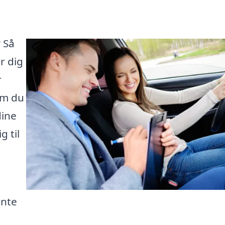
 Så
r dig
r
om du
dine
 til
ente