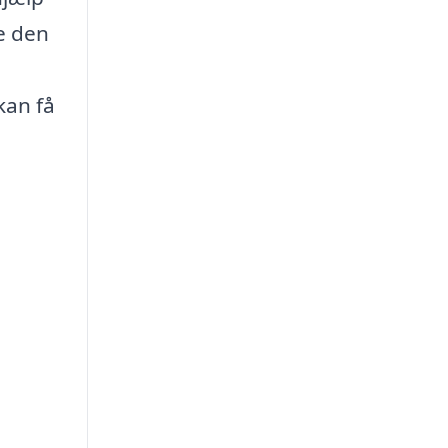
e den
kan få