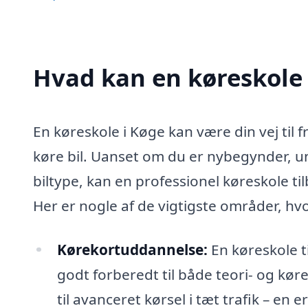
Hvad kan en køreskole
En køreskole i Køge kan være din vej til 
køre bil. Uanset om du er nybegynder, ung
biltype, kan en professionel køreskole t
Her er nogle af de vigtigste områder, hv
Kørekortuddannelse:
En køreskole t
godt forberedt til både teori- og kør
til avanceret kørsel i tæt trafik – en