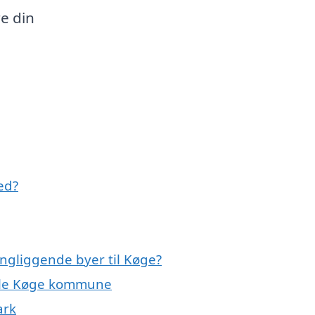
e din
ed?
ingliggende byer til Køge?
hele Køge kommune
ark