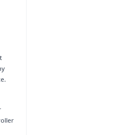
t
ny
te.
r
oller