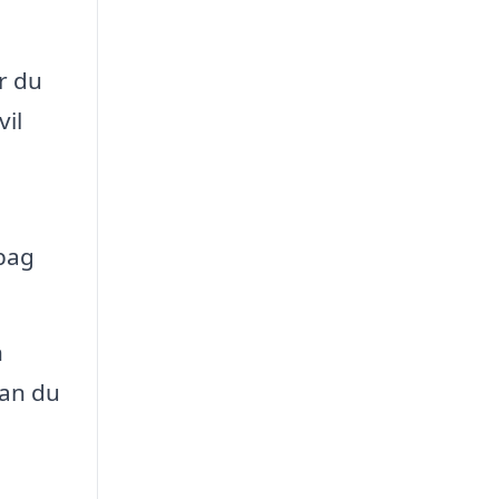
r du
vil
 bag
n
kan du