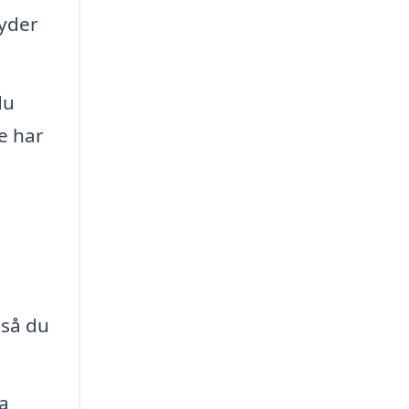
byder
du
e har
 så du
a