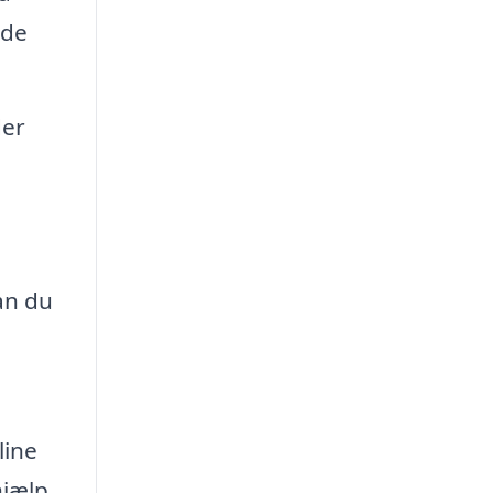
åde
der
an du
line
hjælp