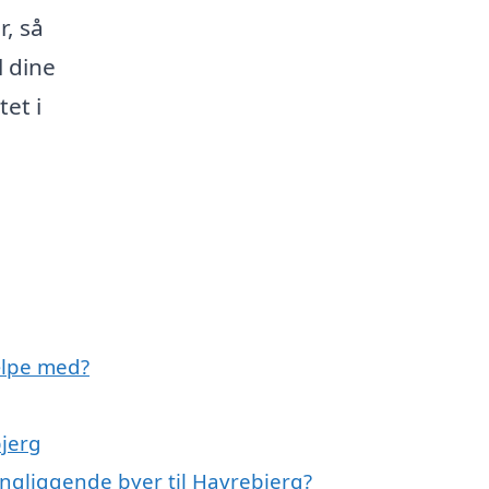
r, så
l dine
et i
ælpe med?
bjerg
ingliggende byer til Havrebjerg?