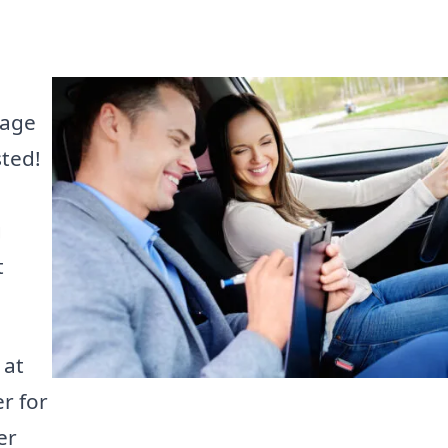
tage
sted!
g
t
 at
r for
er