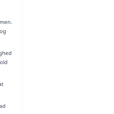
amen.
 og
ighed
hold
at
vad