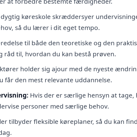
ller at forbedre bestemte færdigheder.
dygtig køreskole skræddersyer undervisning
ov, så du lærer i dit eget tempo.
edelse til både den teoretiske og den prakti
og råd til, hvordan du kan bestå prøven.
ktører holder sig ajour med de nyeste ændrin
du får den mest relevante uddannelse.
rvisning:
Hvis der er særlige hensyn at tage,
dervise personer med særlige behov.
 tilbyder fleksible køreplaner, så du kan fin
rdag.