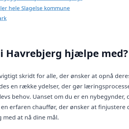
eller hele Slagelse kommune
ark
 i Havrebjerg hjælpe med?
igtigt skridt for alle, der ønsker at opnå dere
ydes en række ydelser, der gør læringsprocess
e elevs behov. Uanset om du er en nybegynder, 
er en erfaren chauffør, der ønsker at finjustere 
g med at nå dine mål.