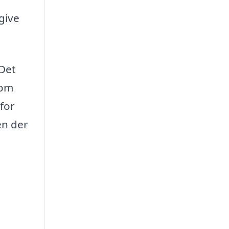
give
 Det
som
rfor
en der