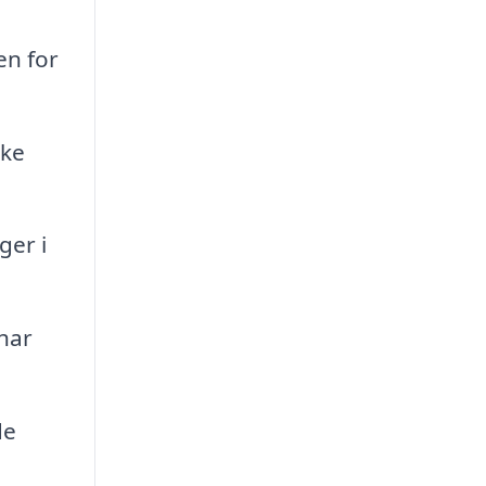
en for
ske
ger i
 har
de