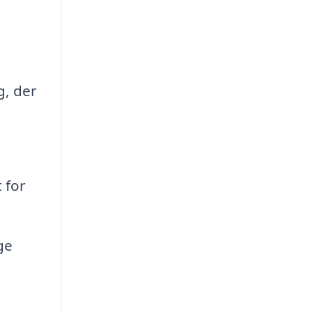
g, der
 for
ge