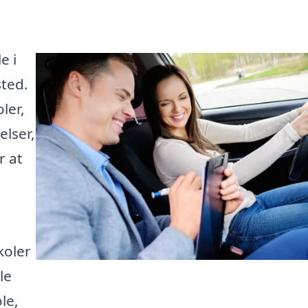
e i
sted.
ler,
lser,
r at
koler
le
le,