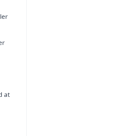
ler
er
d at