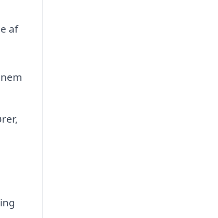
e af
ennem
rer,
ing