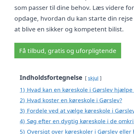
som passer til dine behov. Læs videre for
opdage, hvordan du kan starte din rejs
at blive en sikker og kompetent bilist.
Få tilbud, gratis og uforpligtende
Indholdsfortegnelse
skjul
1)
Hvad kan en køreskole i Gørslev hjælp
2)
Hvad koster en køreskole i Gørslev?
3)
Fordele ved at vælge køreskole i Gørsle
4)
Søg efter en dygtig køreskole i de omkr
5)
Oversigt over køreskoler i Gørslev ell