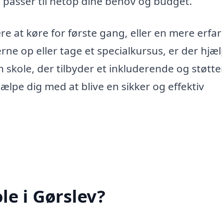
r passer til netop dine behov og budget.
e at køre for første gang, eller en mere erfa
rne op eller tage et specialkursus, er der hjæl
n skole, der tilbyder et inkluderende og støtt
jælpe dig med at blive en sikker og effektiv
le i Gørslev?