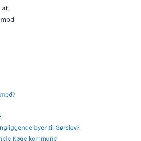
 at
e mod
e med?
v
ingliggende byer til Gørslev?
er hele Køge kommune