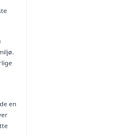
ste
u
iljø.
lige
nde en
ver
tte