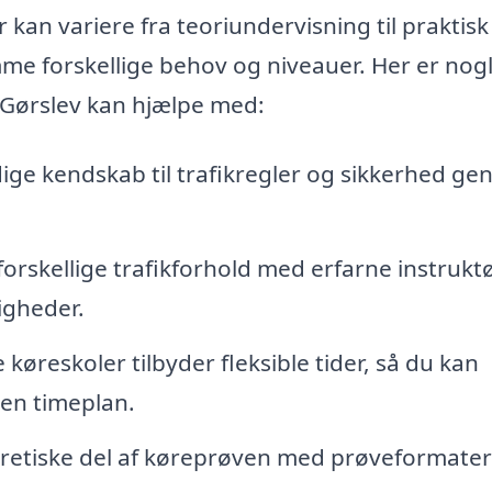
r kan variere fra teoriundervisning til praktisk
mme forskellige behov og niveauer. Her er nogl
i Gørslev kan hjælpe med:
ge kendskab til trafikregler og sikkerhed g
forskellige trafikforhold med erfarne instruktø
igheder.
øreskoler tilbyder fleksible tider, så du kan
gen timeplan.
oretiske del af køreprøven med prøveformater