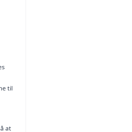
es
e til
å at