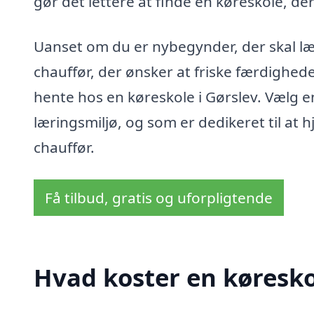
gør det lettere at finde en køreskole, de
Uanset om du er nybegynder, der skal lær
chauffør, der ønsker at friske færdighede
hente hos en køreskole i Gørslev. Vælg e
læringsmiljø, og som er dedikeret til at h
chauffør.
Få tilbud, gratis og uforpligtende
Hvad koster en køresko