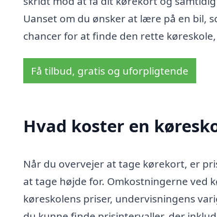
skridt mod at få dit kørekort og samtidig 
Uanset om du ønsker at lære på en bil, s
chancer for at finde den rette køreskole
Få tilbud, gratis og uforpligtende
Hvad koster en køresko
Når du overvejer at tage kørekort, er pri
at tage højde for. Omkostningerne ved k
køreskolens priser, undervisningens varig
du kunne finde prisintervaller, der inkl