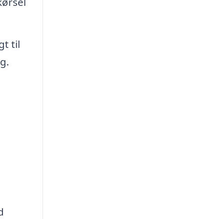
kørsel
t til
g.
d