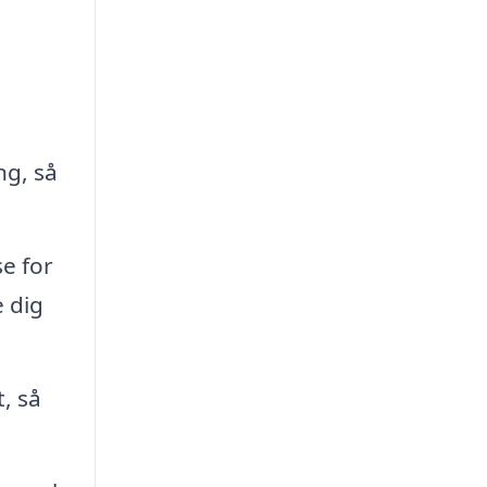
ng, så
se for
e dig
, så