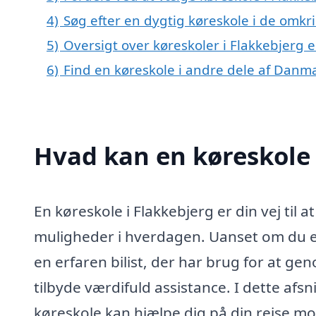
4)
Søg efter en dygtig køreskole i de omkr
5)
Oversigt over køreskoler i Flakkebjerg
6)
Find en køreskole i andre dele af Danm
Hvad kan en køreskole
En køreskole i Flakkebjerg er din vej til 
muligheder i hverdagen. Uanset om du er
en erfaren bilist, der har brug for at ge
tilbyde værdifuld assistance. I dette afs
køreskole kan hjælpe dig på din rejse mod 