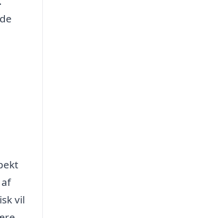
.
ode
pekt
 af
sk vil
være