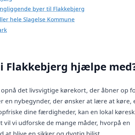
ingliggende byer til Flakkebjerg
 eller hele Slagelse Kommune
ark
 i Flakkebjerg hjælpe med
at opnå det livsvigtige kørekort, der åbner op f
 en nybegynder, der ønsker at lære at køre, e
nopfriske dine færdigheder, kan en lokal køres
nit vil vi udforske de mange måder, hvorpå en
at blive en sikker og dygtig bilist.