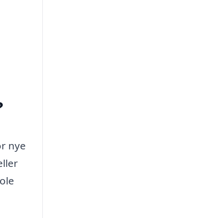
?
or nye
ller
kole