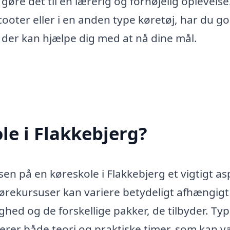
gøre det til en lærerig og fornøjelig oplevelse
cooter eller i en anden type køretøj, har du g
, der kan hjælpe dig med at nå dine mål.
le i Flakkebjerg?
sen på en køreskole i Flakkebjerg et vigtigt as
ørekursuser kan variere betydeligt afhængigt
hed og de forskellige pakker, de tilbyder. Typi
uderer både teori og praktiske timer, som kan 