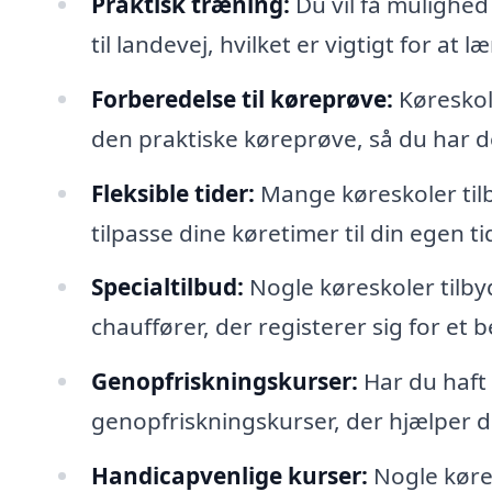
Praktisk træning:
Du vil få mulighed f
til landevej, hvilket er vigtigt for at 
Forberedelse til køreprøve:
Køreskole
den praktiske køreprøve, så du har d
Fleksible tider:
Mange køreskoler tilb
tilpasse dine køretimer til din egen ti
Specialtilbud:
Nogle køreskoler tilby
chauffører, der registerer sig for et 
Genopfriskningskurser:
Har du haft 
genopfriskningskurser, der hjælper dig
Handicapvenlige kurser:
Nogle køre