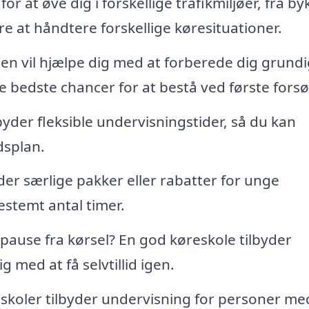
or at øve dig i forskellige trafikmiljøer, fra by
lære at håndtere forskellige køresituationer.
n vil hjælpe dig med at forberede dig grundig
e bedste chancer for at bestå ved første forsø
yder fleksible undervisningstider, så du kan
dsplan.
der særlige pakker eller rabatter for unge
bestemt antal timer.
pause fra kørsel? En god køreskole tilbyder
 med at få selvtillid igen.
skoler tilbyder undervisning for personer me