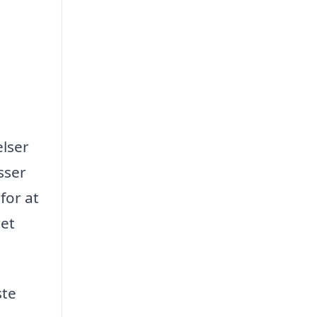
elser
sser
for at
ret
ste