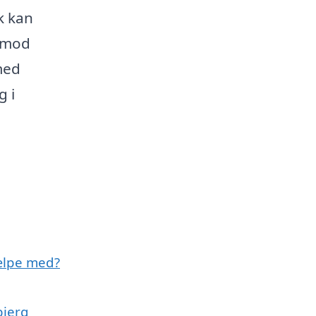
ik kan
j mod
med
g i
jælpe med?
bjerg