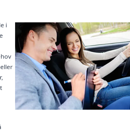
e i
te
ehov
eller
r,
t
å