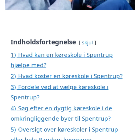
Indholdsfortegnelse
skjul
1)
Hvad kan en køreskole i Spentrup
hjælpe med?
2)
Hvad koster en køreskole i Spentrup?
3)
Fordele ved at vælge køreskole i
Spentrup?
4)
Søg efter en dygtig køreskole i de
omkringliggende byer til Spentrup?
5)
Oversigt over køreskoler i Spentrup
eller hele Randers kommune