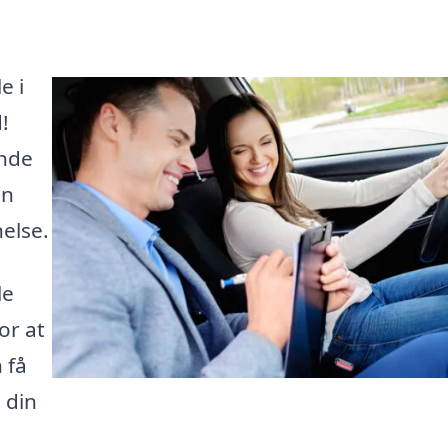
e i
!
inde
an
else.
le
or at
 få
 din