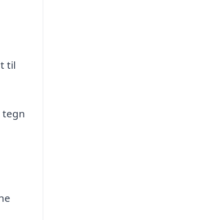
 til
k tegn
ine