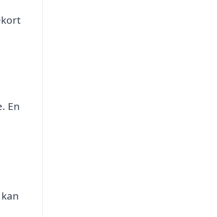
ekort
e. En
 kan