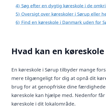
4)
Søg efter en dygtig køreskole i de omkr
5)
Oversigt over køreskoler i Sørup eller
6)
Find en køreskole i Danmark uden for 
Hvad kan en køreskole
En køreskole i Sørup tilbyder mange for
mere tilgængeligt for dig at opnå dit køre
brug for at genopfriske dine færdighede
køreskole kan hjælpe med. Nedenfor får d
køreskole i dit lokalområde.