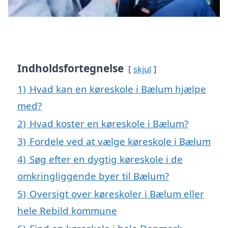
Indholdsfortegnelse
skjul
1)
Hvad kan en køreskole i Bælum hjælpe
med?
2)
Hvad koster en køreskole i Bælum?
3)
Fordele ved at vælge køreskole i Bælum
4)
Søg efter en dygtig køreskole i de
omkringliggende byer til Bælum?
5)
Oversigt over køreskoler i Bælum eller
hele Rebild kommune