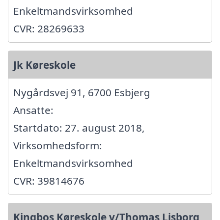
Enkeltmandsvirksomhed
CVR: 28269633
Jk Køreskole
Nygårdsvej 91, 6700 Esbjerg
Ansatte:
Startdato: 27. august 2018,
Virksomhedsform:
Enkeltmandsvirksomhed
CVR: 39814676
Kingbos Køreskole v/Thomas Lisborg