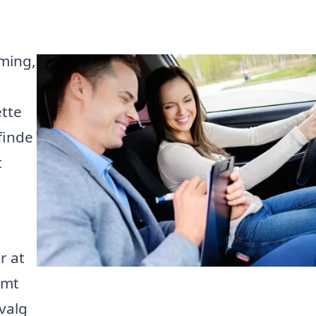
mming,
ette
finde
t
r at
emt
valg