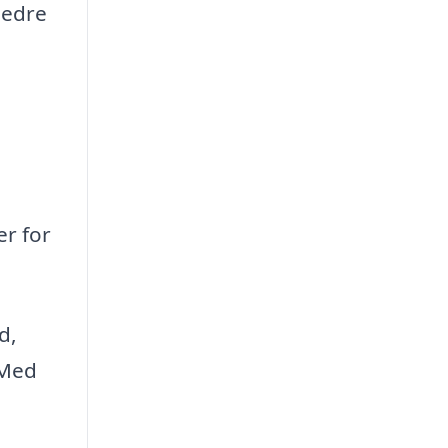
bedre
er for
d,
 Med