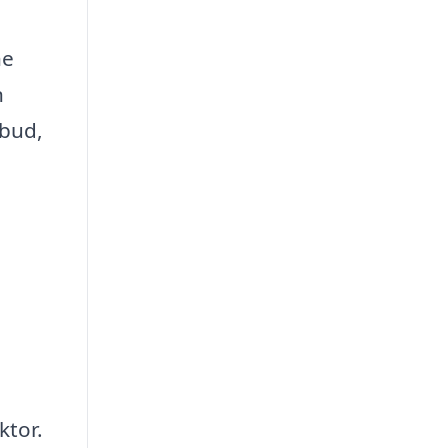
ne
n
lbud,
ktor.