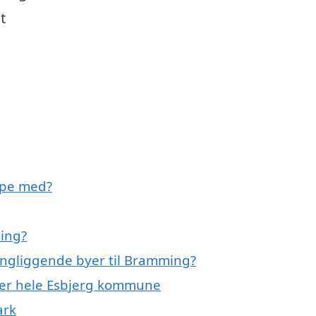
t
lpe med?
ming?
ringliggende byer til Bramming?
ller hele Esbjerg kommune
ark