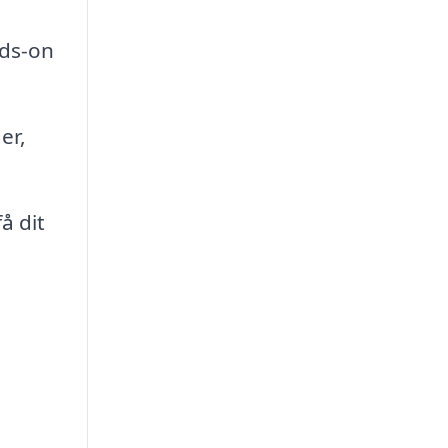
nds-on
er,
å dit