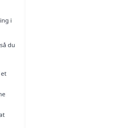
ing i
 så du
 et
ne
at