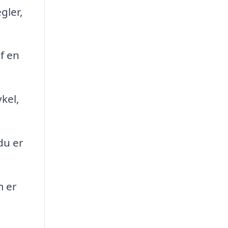
gler,
f en
kel,
du er
m er