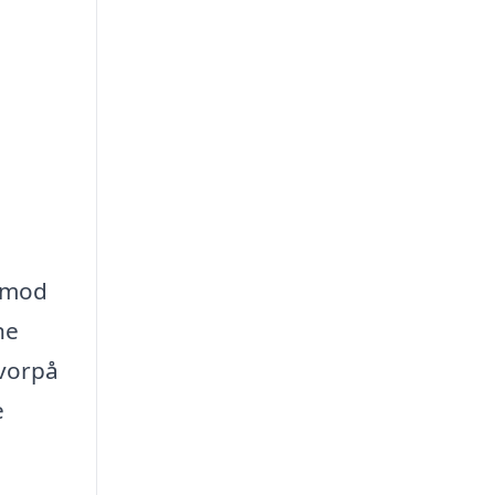
j mod
ne
hvorpå
e