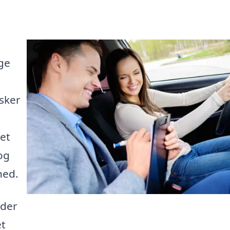
lge
sker
et
og
hed.
 der
et