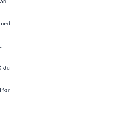
kan
 med
u
å du
 for