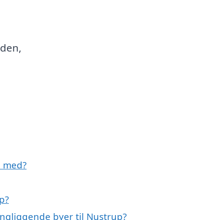
iden,
e med?
p?
ingliggende byer til Nustrup?