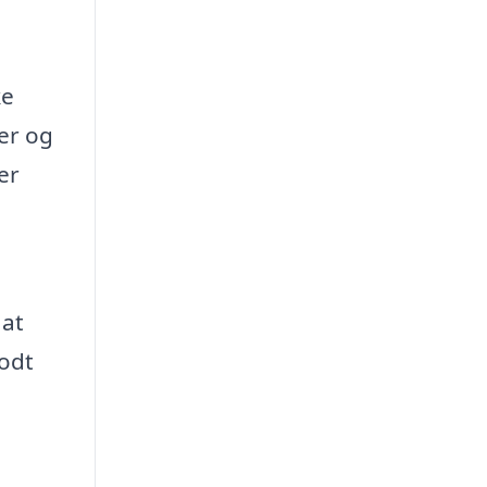
ke
ker og
er
 at
godt