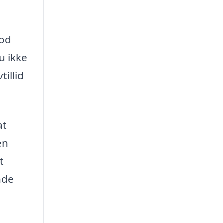
God
u ikke
illid
at
en
t
nde