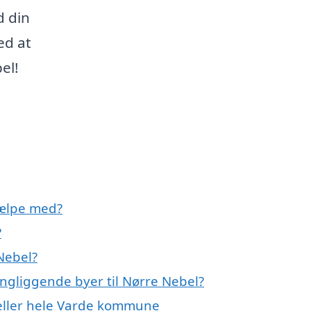
d din
ed at
el!
jælpe med?
?
Nebel?
ingliggende byer til Nørre Nebel?
 eller hele Varde kommune