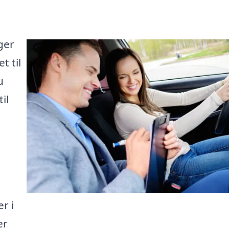
ger
t til
u
il
r i
er