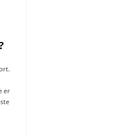
?
ort.
e er
gste
g