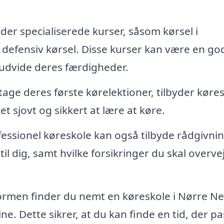
der specialiserede kurser, såsom kørsel i
er defensiv kørsel. Disse kurser kan være en go
t udvide deres færdigheder.
tage deres første kørelektioner, tilbyder køre
et sjovt og sikkert at lære at køre.
essionel køreskole kan også tilbyde rådgivni
il dig, samt hvilke forsikringer du skal overve
men finder du nemt en køreskole i Nørre Ne
e. Dette sikrer, at du kan finde en tid, der p