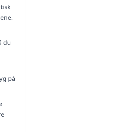
tisk
jene.
å du
ryg på
e
re