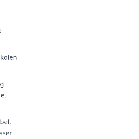
d
skolen
ng
je,
bel,
asser