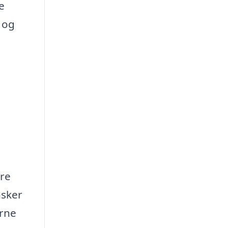
e
 og
ere
nsker
erne