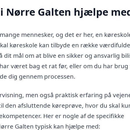
 i Nørre Galten hjælpe me
r mange mennesker, og det er her, en køreskole
okal køreskole kan tilbyde en række værdifuld
dit mål om at blive en sikker og ansvarlig bili
ar været bag et rat før, eller om du har brug 
uide dig gennem processen.
ervisning, men også praktisk erfaring på vejen
til den afsluttende køreprøve, hvor du skal k
kompetencer. Her er nogle af de specifikke
Nørre Galten typisk kan hjælpe med: