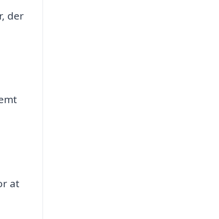
r, der
nemt
r at