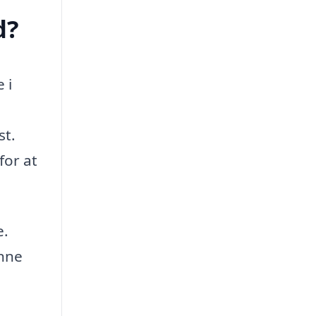
d?
 i
e
st.
for at
e.
unne