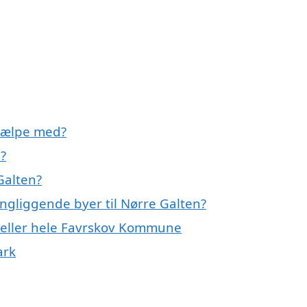
hjælpe med?
?
Galten?
ingliggende byer til Nørre Galten?
n eller hele Favrskov Kommune
ark