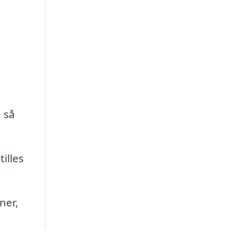
 så
illes
ner,