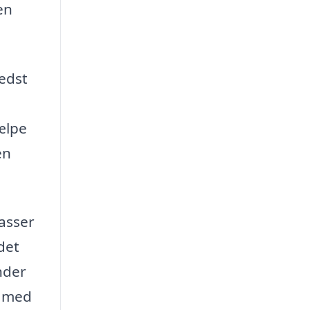
en
bedst
ælpe
en
asser
det
nder
e med