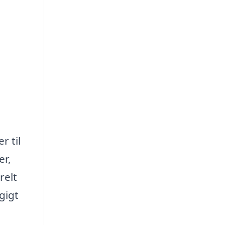
r til
er,
relt
gigt