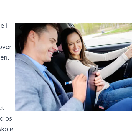
e i
 over
den,
et
ad os
skole!