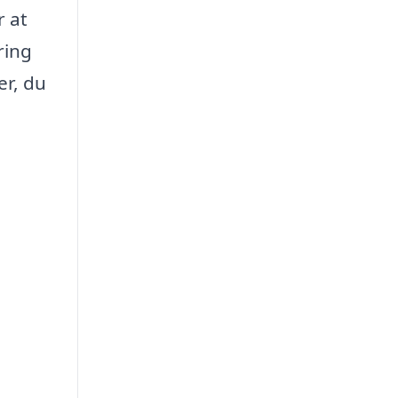
r at
ring
er, du