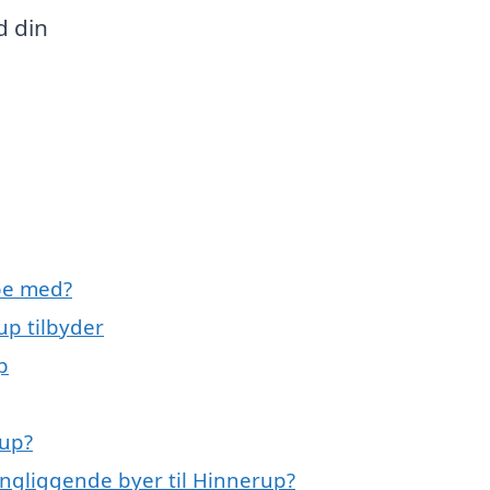
d din
pe med?
up tilbyder
p
rup?
ingliggende byer til Hinnerup?