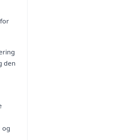
for
ering
og den
e
d og