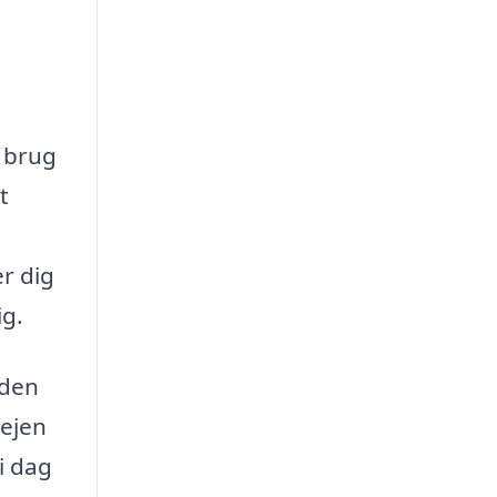
r brug
t
r dig
ig.
 den
vejen
 i dag