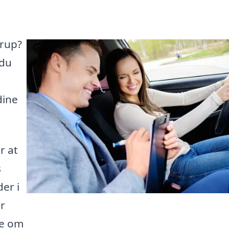
erup?
 du
dine
r at
s
er i
r
de om