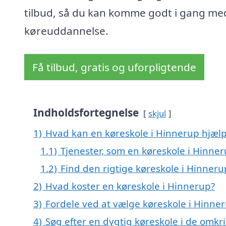
tilbud, så du kan komme godt i gang me
køreuddannelse.
Få tilbud, gratis og uforpligtende
Indholdsfortegnelse
skjul
1)
Hvad kan en køreskole i Hinnerup hjæl
1.1)
Tjenester, som en køreskole i Hinner
1.2)
Find den rigtige køreskole i Hinneru
2)
Hvad koster en køreskole i Hinnerup?
3)
Fordele ved at vælge køreskole i Hinne
4)
Søg efter en dygtig køreskole i de omkr