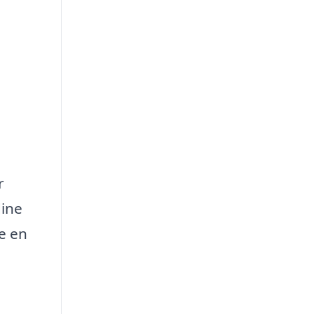
r
dine
e en