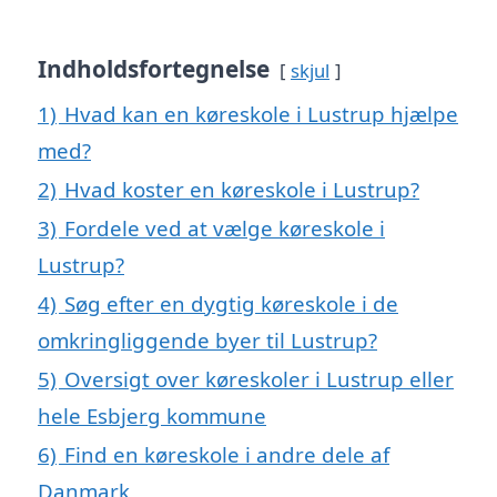
Indholdsfortegnelse
skjul
1)
Hvad kan en køreskole i Lustrup hjælpe
med?
2)
Hvad koster en køreskole i Lustrup?
3)
Fordele ved at vælge køreskole i
Lustrup?
4)
Søg efter en dygtig køreskole i de
omkringliggende byer til Lustrup?
5)
Oversigt over køreskoler i Lustrup eller
hele Esbjerg kommune
6)
Find en køreskole i andre dele af
Danmark