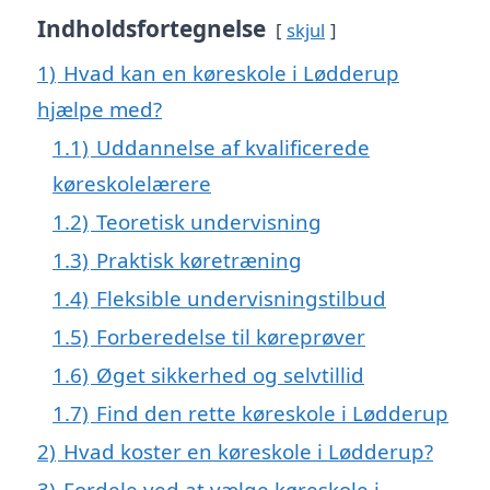
Indholdsfortegnelse
skjul
1)
Hvad kan en køreskole i Lødderup
hjælpe med?
1.1)
Uddannelse af kvalificerede
køreskolelærere
1.2)
Teoretisk undervisning
1.3)
Praktisk køretræning
1.4)
Fleksible undervisningstilbud
1.5)
Forberedelse til køreprøver
1.6)
Øget sikkerhed og selvtillid
1.7)
Find den rette køreskole i Lødderup
2)
Hvad koster en køreskole i Lødderup?
3)
Fordele ved at vælge køreskole i