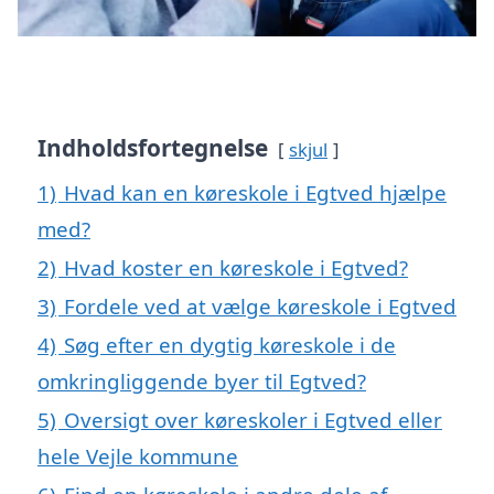
Indholdsfortegnelse
skjul
1)
Hvad kan en køreskole i Egtved hjælpe
med?
2)
Hvad koster en køreskole i Egtved?
3)
Fordele ved at vælge køreskole i Egtved
4)
Søg efter en dygtig køreskole i de
omkringliggende byer til Egtved?
5)
Oversigt over køreskoler i Egtved eller
hele Vejle kommune