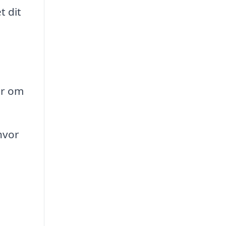
t dit
er om
 hvor