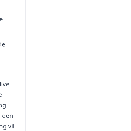
ne
de
.
live
e
 og
e den
g vil