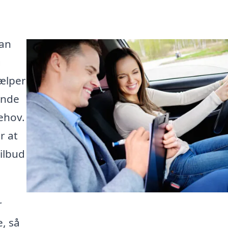
kan
g
jælper
inde
behov.
r at
tilbud
r
e, så