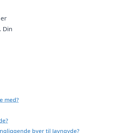
der
. Din
pe med?
de?
ingliggende byer til Javngyde?