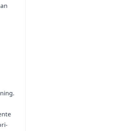
ran
tning.
ente
ri-