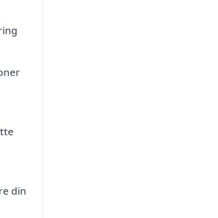
ring
soner
tte
re din