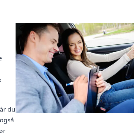
e
e
får du
 også
ør