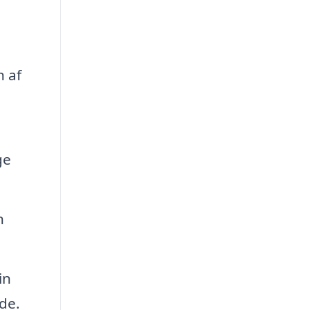
n af
ge
n
in
nde.