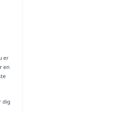
u er
r en
ste
r dig