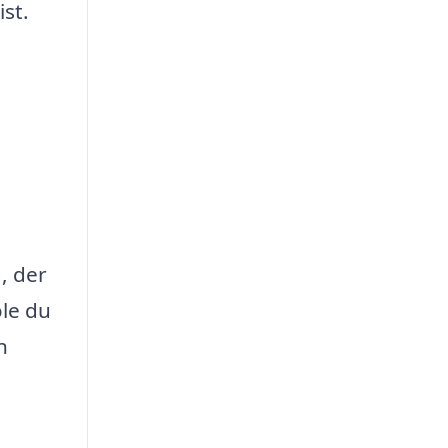
ist.
, der
ole du
n