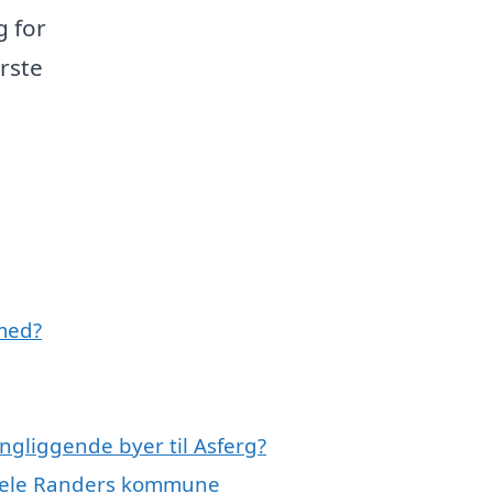
g for
rste
 med?
ingliggende byer til Asferg?
r hele Randers kommune