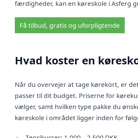
færdigheder, kan en køreskole i Asferg gu
Få tilbud, gratis og uforpligtende
Hvad koster en køresko
Når du overvejer at tage kørekort, er det 
passer til dit budget. Priserne for kørek
vælger, samt hvilken type pakke du ønske
køreskole i området ligger inden for følg
Teorikurser: 1.000 – 2.500 DKK