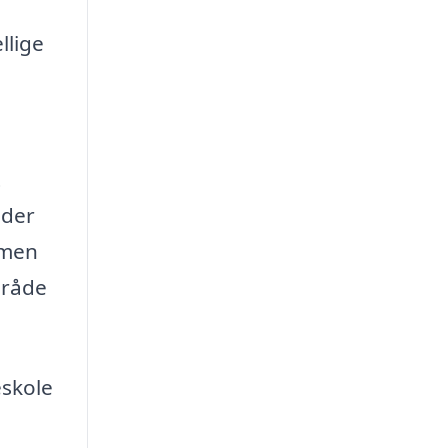
llige
t
 der
rmen
mråde
eskole