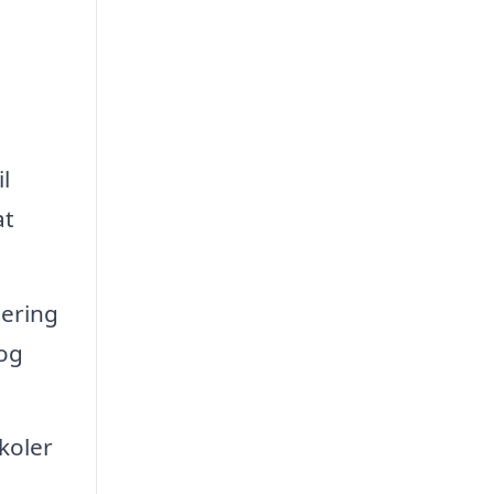
l
at
ering
 og
koler