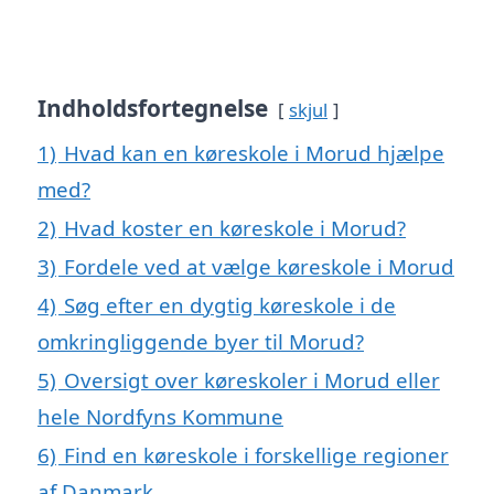
Indholdsfortegnelse
skjul
1)
Hvad kan en køreskole i Morud hjælpe
med?
2)
Hvad koster en køreskole i Morud?
3)
Fordele ved at vælge køreskole i Morud
4)
Søg efter en dygtig køreskole i de
omkringliggende byer til Morud?
5)
Oversigt over køreskoler i Morud eller
hele Nordfyns Kommune
6)
Find en køreskole i forskellige regioner
af Danmark