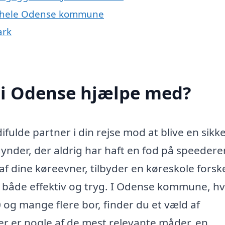
er hele Odense kommune
ark
 i Odense hjælpe med?
fulde partner i din rejse mod at blive en sikk
ynder, der aldrig har haft en fod på speedere
f dine køreevner, tilbyder en køreskole forske
ng både effektiv og tryg. I Odense kommune, h
og mange flere bor, finder du et væld af
 Her er nogle af de mest relevante måder, en