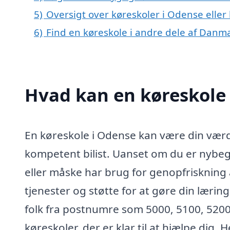
5)
Oversigt over køreskoler i Odense ell
6)
Find en køreskole i andre dele af Danm
Hvad kan en køreskole
En køreskole i Odense kan være din værdi
kompetent bilist. Uanset om du er nybeg
eller måske har brug for genopfriskning a
tjenester og støtte for at gøre din læri
folk fra postnumre som 5000, 5100, 5200 
køreskoler, der er klar til at hjælpe dig.