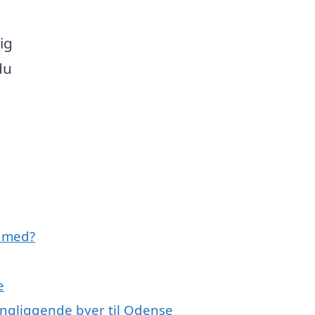
ig
du
e med?
e
ingliggende byer til Odense