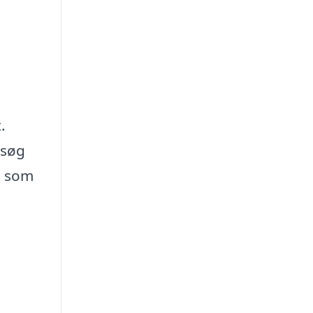
.
esøg
d, som