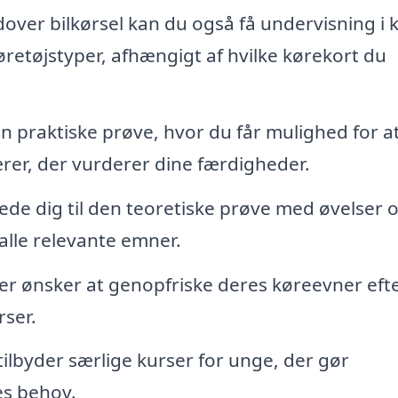
over bilkørsel kan du også få undervisning i 
køretøjstyper, afhængigt af hvilke kørekort du
n praktiske prøve, hvor du får mulighed for a
ærer, der vurderer dine færdigheder.
rede dig til den teoretiske prøve med øvelser 
alle relevante emner.
, der ønsker at genopfriske deres køreevner eft
rser.
lbyder særlige kurser for unge, der gør
es behov.