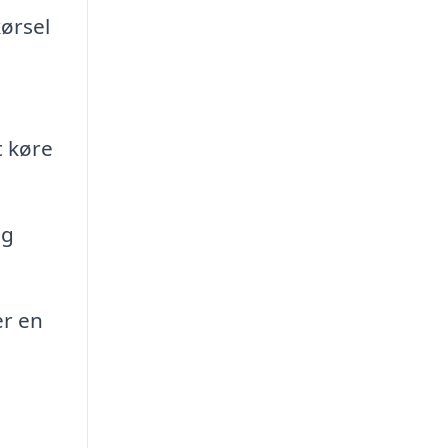
kørsel
t køre
og
er en