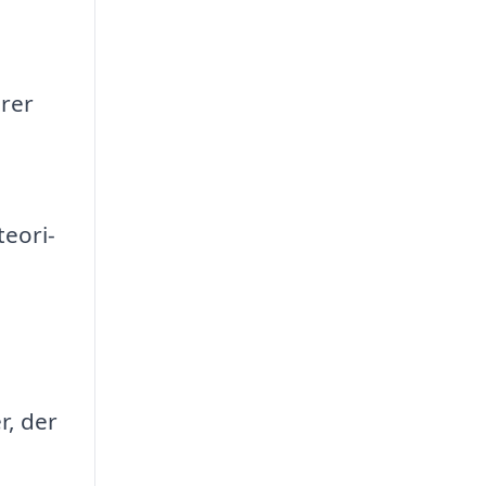
erer
teori-
r, der