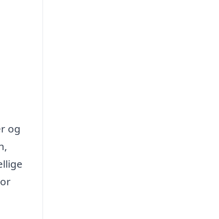
er og
n,
llige
vor