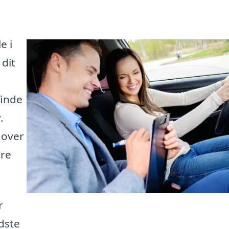
e i
dit
finde
.
 over
ere
r
dste