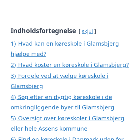
Indholdsfortegnelse
skjul
1)
Hvad kan en køreskole i Glamsbjerg
hjælpe med?
2)
Hvad koster en køreskole i Glamsbjerg?
3)
Fordele ved at vælge køreskole i
Glamsbjerg
4)
Søg efter en dygtig køreskole i de
omkringliggende byer til Glamsbjerg
5)
Oversigt over køreskoler i Glamsbjerg
eller hele Assens kommune
6)
Find en køreskole i Danmark uden for