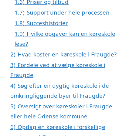
1.6)
Priser og tilbud
1.7)
Support under hele processen
1.8)
Succeshistorier
1.9)
Hvilke opgaver kan en køreskole
løse?
2)
Hvad koster en køreskole i Fraugde?
3)
Fordele ved at vælge køreskole i
Fraugde
4)
Søg efter en dygtig køreskole i de
omkringliggende byer til Fraugde?
5)
Oversigt over køreskoler i Fraugde
eller hele Odense kommune
6)
Opdag en køreskole i forskellige