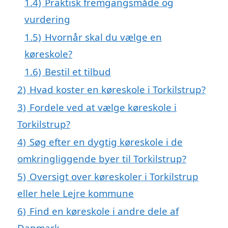
1.4)
Praktisk fremgangsmåde og
vurdering
1.5)
Hvornår skal du vælge en
køreskole?
1.6)
Bestil et tilbud
2)
Hvad koster en køreskole i Torkilstrup?
3)
Fordele ved at vælge køreskole i
Torkilstrup?
4)
Søg efter en dygtig køreskole i de
omkringliggende byer til Torkilstrup?
5)
Oversigt over køreskoler i Torkilstrup
eller hele Lejre kommune
6)
Find en køreskole i andre dele af
Danmark