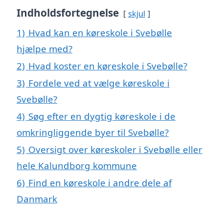
Indholdsfortegnelse
skjul
1)
Hvad kan en køreskole i Svebølle
hjælpe med?
2)
Hvad koster en køreskole i Svebølle?
3)
Fordele ved at vælge køreskole i
Svebølle?
4)
Søg efter en dygtig køreskole i de
omkringliggende byer til Svebølle?
5)
Oversigt over køreskoler i Svebølle eller
hele Kalundborg kommune
6)
Find en køreskole i andre dele af
Danmark