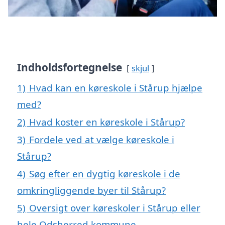
Indholdsfortegnelse
skjul
1)
Hvad kan en køreskole i Stårup hjælpe
med?
2)
Hvad koster en køreskole i Stårup?
3)
Fordele ved at vælge køreskole i
Stårup?
4)
Søg efter en dygtig køreskole i de
omkringliggende byer til Stårup?
5)
Oversigt over køreskoler i Stårup eller
hele Odsherred kommune