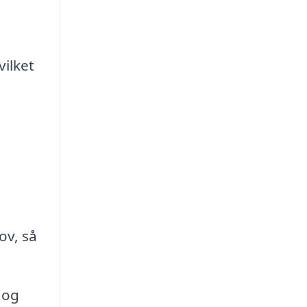
ilket
,
ov, så
 og