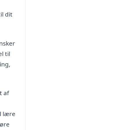
l dit
ønsker
 til
ing,
t af
l lære
køre