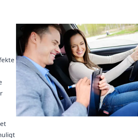
e
fekte
e
r
et
uligt