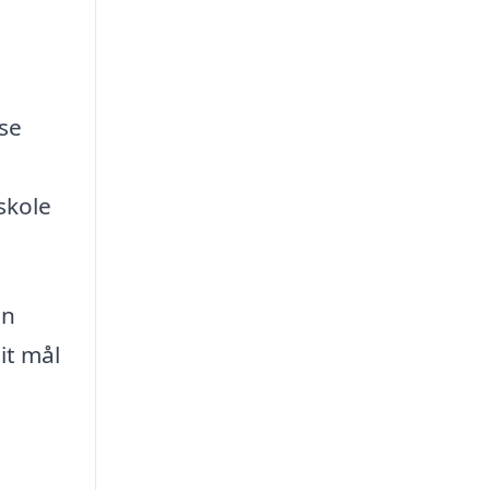
lse
skole
en
it mål