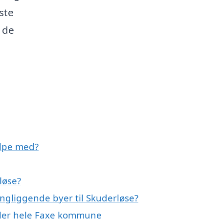
ste
 de
ælpe med?
løse?
ingliggende byer til Skuderløse?
eller hele Faxe kommune