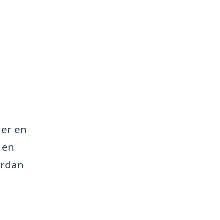
der en
 en
ordan
e