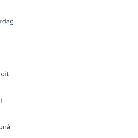
erdag
dit
i
opnå