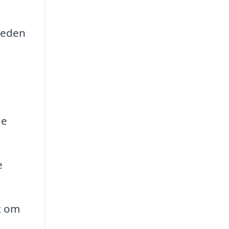
heden
de
e
t om