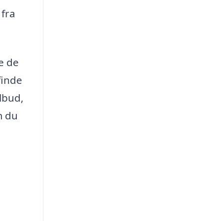
 fra
e de
finde
lbud,
m du