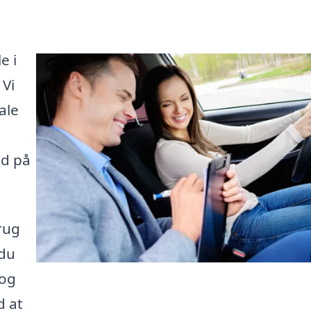
e i
 Vi
ale
ud på
rug
 du
 og
d at