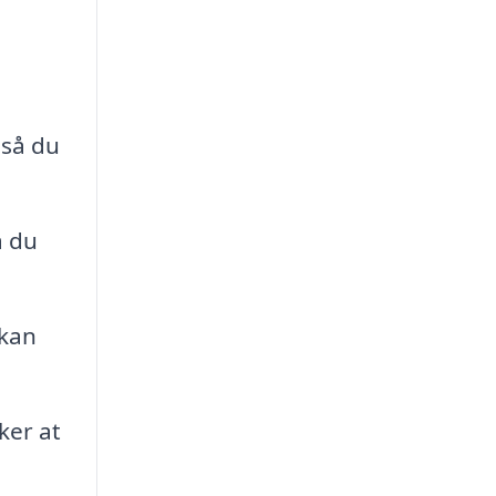
 så du
å du
 kan
ker at