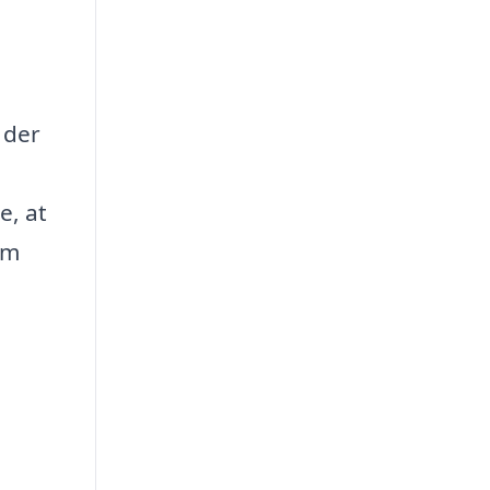
 der
e, at
em