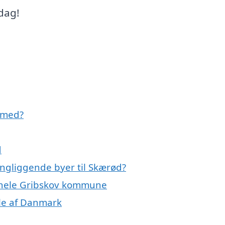
 dag!
 med?
d
ingliggende byer til Skærød?
r hele Gribskov kommune
ele af Danmark