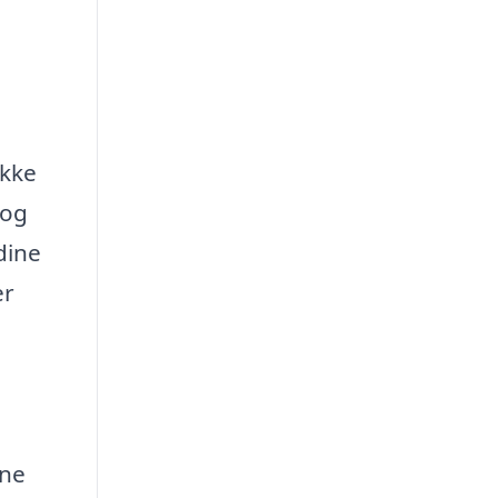
ikke
 og
dine
er
rne