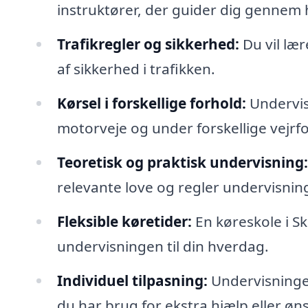
instruktører, der guider dig gennem 
Trafikregler og sikkerhed:
Du vil læ
af sikkerhed i trafikken.
Kørsel i forskellige forhold:
Undervisn
motorveje og under forskellige vejrf
Teoretisk og praktisk undervisning:
relevante love og regler undervisning,
Fleksible køretider:
En køreskole i Sk
undervisningen til din hverdag.
Individuel tilpasning:
Undervisningen
du har brug for ekstra hjælp eller øns