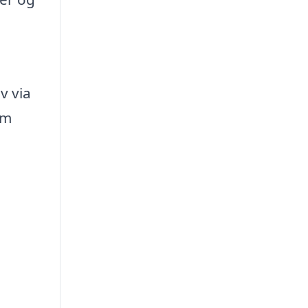
v via
om