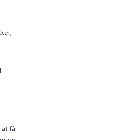
ker,
l
 at få
rer og