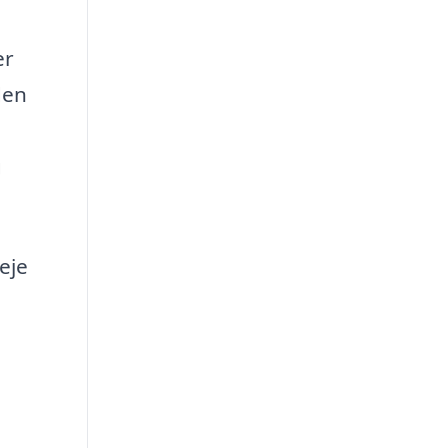
er
den
g
eje