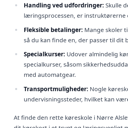
Handling ved udfordringer:
Skulle d
læringsprocessen, er instruktørerne 
Fleksible betalinger:
Mange skoler ti
så du kan finde en, der passer til dit
Specialkurser:
Udover almindelig kør
specialkurser, såsom sikkerhedsuddann
med automatgear.
Transportmuligheder:
Nogle køreskol
undervisningssteder, hvilket kan være
At finde den rette køreskole i Nørre Alsl
dit kørekort i et trygt og læringsvenlig