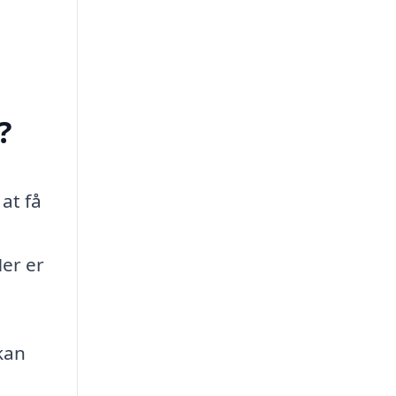
?
at få
Her er
kan