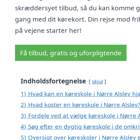
skræddersyet tilbud, så du kan komme g
gang med dit kørekort. Din rejse mod fr
på vejene starter her!
Få tilbud, gratis og uforpligtende
Indholdsfortegnelse
skjul
1)
Hvad kan en køreskole i Nørre Alslev h
2)
Hvad koster en køreskole i Nørre Alslev
3)
Fordele ved at vælge køreskole i Nørre A
4)
Søg efter en dygtig køreskole i de omkri
5)
Oversigt over køreskoler i Nørre Alsle