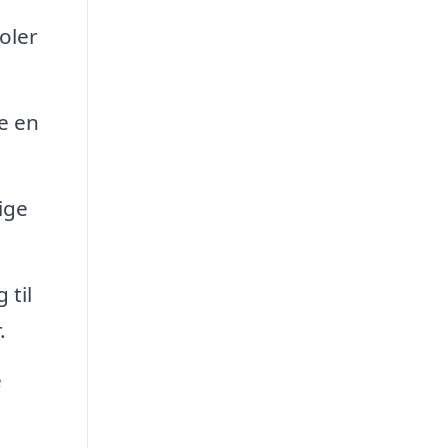
oler
e en
ige
 til
.
e