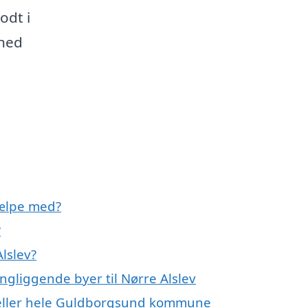
odt i
ihed
jælpe med?
?
lslev?
ngliggende byer til Nørre Alslev
v eller hele Guldborgsund kommune