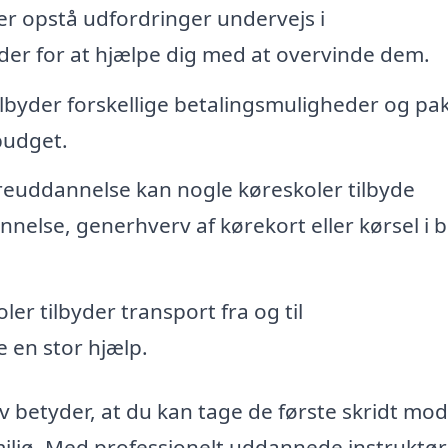
er opstå udfordringer undervejs i
der for at hjælpe dig med at overvinde dem.
lbyder forskellige betalingsmuligheder og pak
 budget.
euddannelse kan nogle køreskoler tilbyde
else, generhverv af kørekort eller kørsel i bi
er tilbyder transport fra og til
 en stor hjælp.
ev betyder, at du kan tage de første skridt mod
t miljø. Med professionelt uddannede instruktø