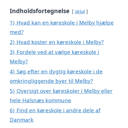
Indholdsfortegnelse
skjul
1)
Hvad kan en køreskole i Melby hjælpe
med?
2)
Hvad koster en køreskole i Melby?
3)
Fordele ved at vælge køreskole i
Melby?
4)
Søg efter en dygtig køreskole i de
omkringliggende byer til Melby?
5)
Oversigt over køreskoler i Melby eller
hele Halsnæs kommune
6)
Find en køreskole i andre dele af
Danmark