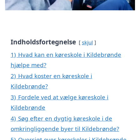
Indholdsfortegnelse
skjul
1)
Hvad kan en køreskole i Kildebrønde
hjælpe med?
2)
Hvad koster en køreskole i
Kildebrønde?
3)
Fordele ved at vælge køreskole i
Kildebrønde
4)
Søg efter en dygtig køreskole i de
omkringliggende byer til Kildebrønde?
5)
Oversigt over køreskoler i Kildebrønde