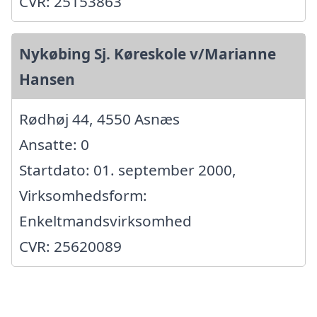
CVR: 25153863
Nykøbing Sj. Køreskole v/Marianne
Hansen
Rødhøj 44, 4550 Asnæs
Ansatte: 0
Startdato: 01. september 2000,
Virksomhedsform:
Enkeltmandsvirksomhed
CVR: 25620089