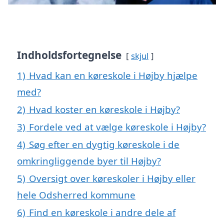
Indholdsfortegnelse
skjul
1)
Hvad kan en køreskole i Højby hjælpe
med?
2)
Hvad koster en køreskole i Højby?
3)
Fordele ved at vælge køreskole i Højby?
4)
Søg efter en dygtig køreskole i de
omkringliggende byer til Højby?
5)
Oversigt over køreskoler i Højby eller
hele Odsherred kommune
6)
Find en køreskole i andre dele af