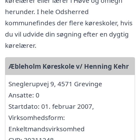
kørelærer eller lærer i Høve og omegn
herunder. I hele Odsherred
kommunefindes der flere køreskoler, hvis
du vil udvide din søgning efter en dygtig
kørelærer.
Æbleholm Køreskole v/ Henning Kehr
Sneglerupvej 9, 4571 Grevinge
Ansatte: 0
Startdato: 01. februar 2007,
Virksomhedsform:
Enkeltmandsvirksomhed
CVR: 30311248