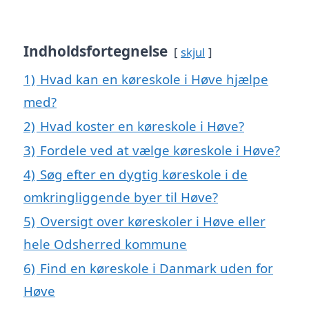
Indholdsfortegnelse
skjul
1)
Hvad kan en køreskole i Høve hjælpe
med?
2)
Hvad koster en køreskole i Høve?
3)
Fordele ved at vælge køreskole i Høve?
4)
Søg efter en dygtig køreskole i de
omkringliggende byer til Høve?
5)
Oversigt over køreskoler i Høve eller
hele Odsherred kommune
6)
Find en køreskole i Danmark uden for
Høve