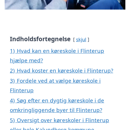
Indholdsfortegnelse
skjul
1)
Hvad kan en køreskole i Flinterup
hjælpe med?
2)
Hvad koster en køreskole i Flinterup?
3)
Fordele ved at vælge køreskole i
Flinterup
4)
Søg efter en dygtig køreskole i de
omkringliggende byer til Flinterup?
5)
Oversigt over køreskoler i Flinterup
eller hele Kalundborg kommune