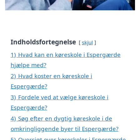
Indholdsfortegnelse
skjul
1)
Hvad kan en køreskole i Espergærde
hjælpe med?
2)
Hvad koster en køreskole i
Espergærde?
3)
Fordele ved at vælge køreskole i
Espergærde?
4)
Søg efter en dygtig køreskole i de
omkringliggende byer til Espergærde?
5)
Oversigt over køreskoler i Espergærde