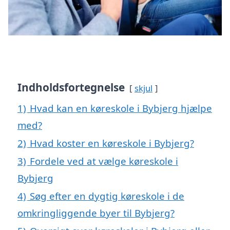
Indholdsfortegnelse
skjul
1)
Hvad kan en køreskole i Bybjerg hjælpe
med?
2)
Hvad koster en køreskole i Bybjerg?
3)
Fordele ved at vælge køreskole i
Bybjerg
4)
Søg efter en dygtig køreskole i de
omkringliggende byer til Bybjerg?