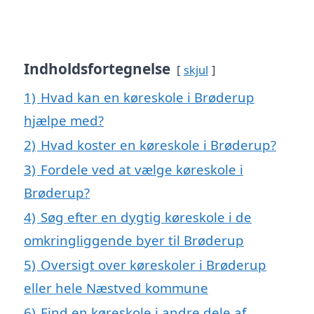
Indholdsfortegnelse
skjul
1)
Hvad kan en køreskole i Brøderup
hjælpe med?
2)
Hvad koster en køreskole i Brøderup?
3)
Fordele ved at vælge køreskole i
Brøderup?
4)
Søg efter en dygtig køreskole i de
omkringliggende byer til Brøderup
5)
Oversigt over køreskoler i Brøderup
eller hele Næstved kommune
6)
Find en køreskole i andre dele af