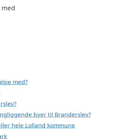
g med
jælpe med?
?
rslev?
ingliggende byer til Branderslev?
 eller hele Lolland kommune
ark