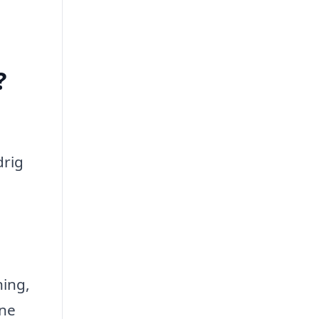
?
drig
ing,
rne