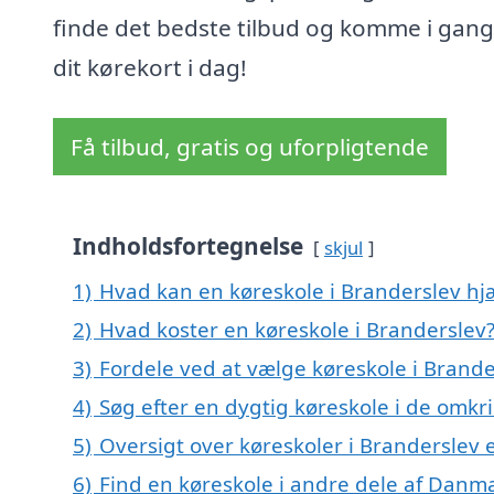
finde det bedste tilbud og komme i gan
dit kørekort i dag!
Få tilbud, gratis og uforpligtende
Indholdsfortegnelse
skjul
1)
Hvad kan en køreskole i Branderslev h
2)
Hvad koster en køreskole i Branderslev
3)
Fordele ved at vælge køreskole i Brande
4)
Søg efter en dygtig køreskole i de omkr
5)
Oversigt over køreskoler i Branderslev
6)
Find en køreskole i andre dele af Danm