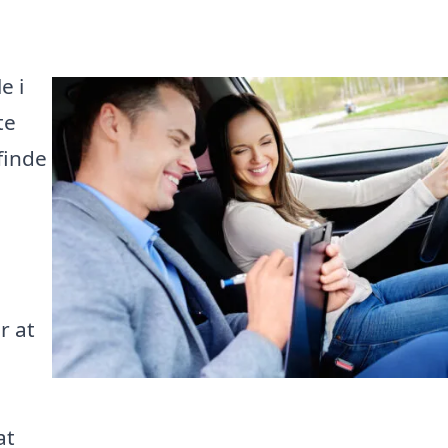
e i
te
finde
r at
at