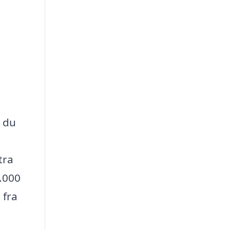
d du
tra
0.000
 fra