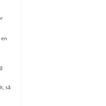
or
 en
og
t, så