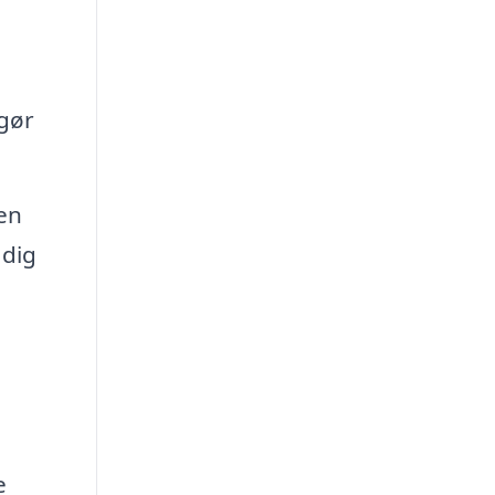
 gør
den
 dig
e