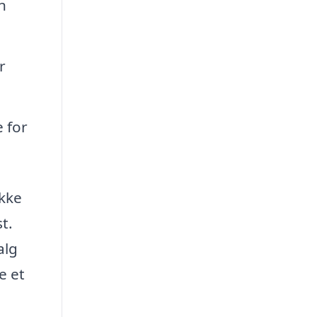
n
r
e for
ikke
t.
alg
e et