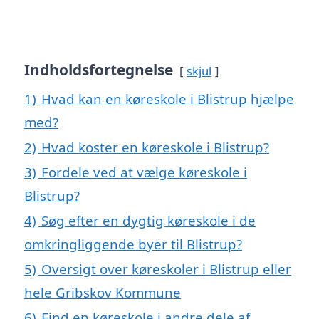
Indholdsfortegnelse
skjul
1)
Hvad kan en køreskole i Blistrup hjælpe
med?
2)
Hvad koster en køreskole i Blistrup?
3)
Fordele ved at vælge køreskole i
Blistrup?
4)
Søg efter en dygtig køreskole i de
omkringliggende byer til Blistrup?
5)
Oversigt over køreskoler i Blistrup eller
hele Gribskov Kommune
6)
Find en køreskole i andre dele af