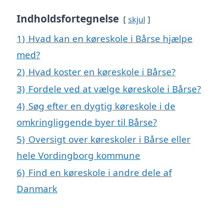
Indholdsfortegnelse
skjul
1)
Hvad kan en køreskole i Bårse hjælpe
med?
2)
Hvad koster en køreskole i Bårse?
3)
Fordele ved at vælge køreskole i Bårse?
4)
Søg efter en dygtig køreskole i de
omkringliggende byer til Bårse?
5)
Oversigt over køreskoler i Bårse eller
hele Vordingborg kommune
6)
Find en køreskole i andre dele af
Danmark