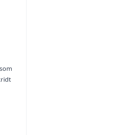
t som
ridt