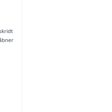
d
skridt
 åbner