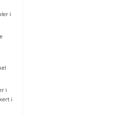
ler i
e
kel
r i
ert i