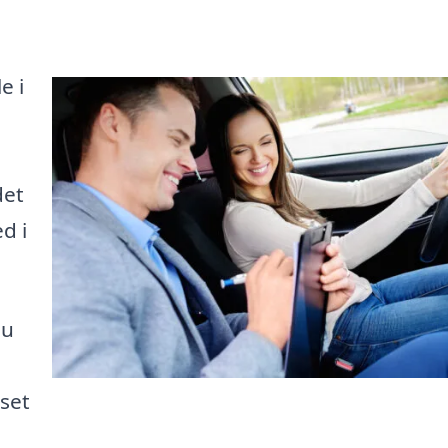
e i
det
d i
du
nset