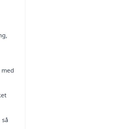
ng,
e
n med
ket
 så