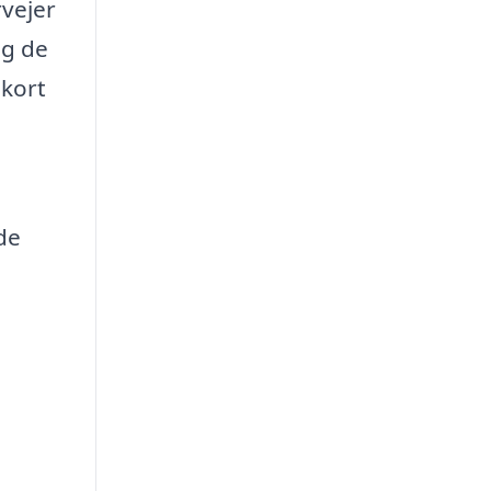
rvejer
og de
ekort
de