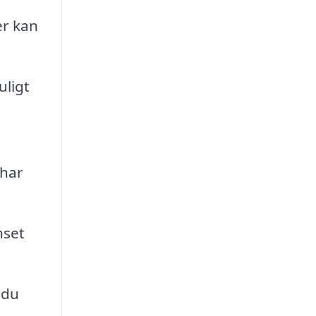
er kan
uligt
 har
nset
 du