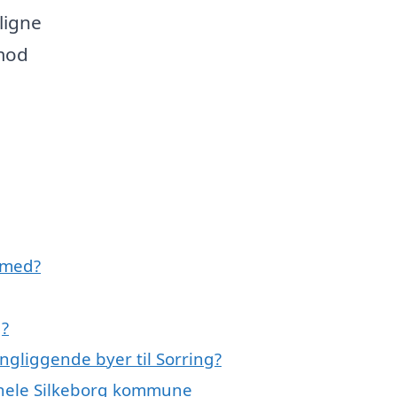
ligne
 mod
 med?
g?
ngliggende byer til Sorring?
r hele Silkeborg kommune