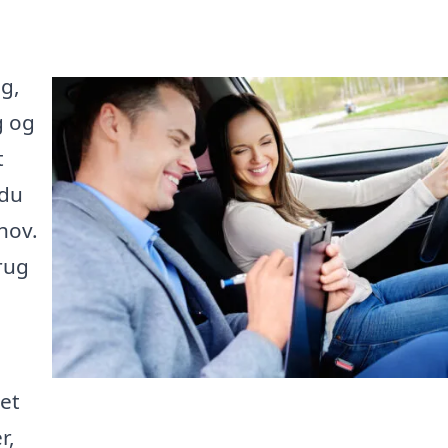
ng,
g og
t
 du
hov.
rug
et
r,