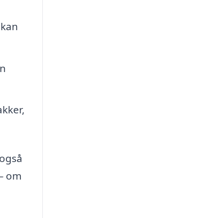
 kan
in
akker,
 også
 – om