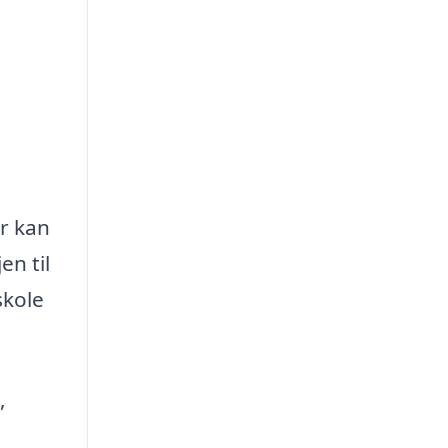
er kan
n til
skole
,