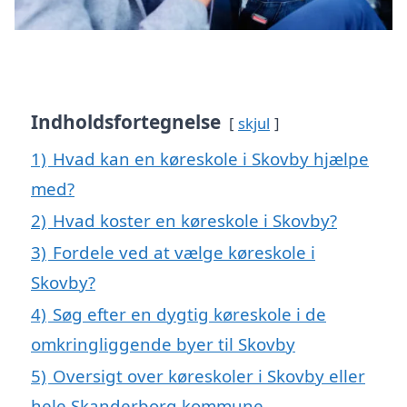
Indholdsfortegnelse
skjul
1)
Hvad kan en køreskole i Skovby hjælpe
med?
2)
Hvad koster en køreskole i Skovby?
3)
Fordele ved at vælge køreskole i
Skovby?
4)
Søg efter en dygtig køreskole i de
omkringliggende byer til Skovby
5)
Oversigt over køreskoler i Skovby eller
hele Skanderborg kommune