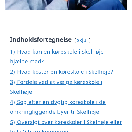
Indholdsfortegnelse
skjul
1)
Hvad kan en køreskole i Skelhøje
hjælpe med?
2)
Hvad koster en køreskole i Skelhøje?
3)
Fordele ved at vælge køreskole i
Skelhøje
4)
Søg efter en dygtig køreskole i de
omkringliggende byer til Skelhøje
5)
Oversigt over køreskoler i Skelhøje eller
hele Viborg kommune