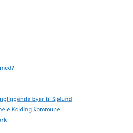
 med?
d
ingliggende byer til Sjølund
er hele Kolding kommune
ark