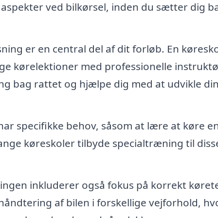
e aspekter ved bilkørsel, inden du sætter dig b
ing er en central del af dit forløb. En køresko
tage kørelektioner med professionelle instruktø
g bag rattet og hjælpe dig med at udvikle di
har specifikke behov, såsom at lære at køre e
nge køreskoler tilbyde specialtræning til diss
ngen inkluderer også fokus på korrekt køret
håndtering af bilen i forskellige vejforhold, h