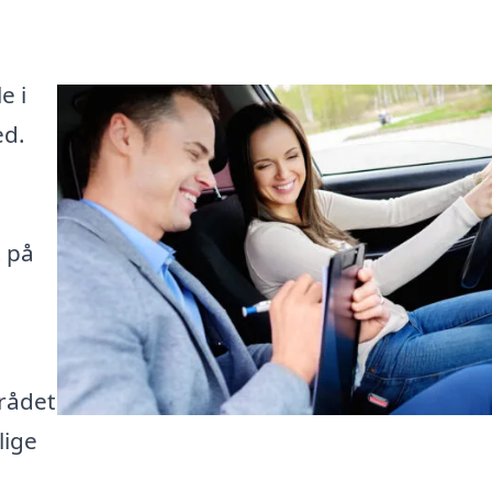
e i
ed.
t på
rådet
lige