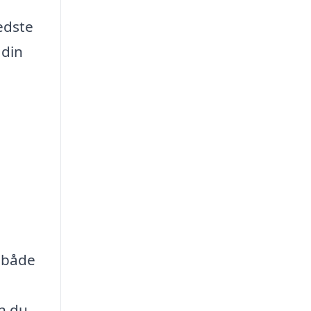
edste
 din
, både
an du