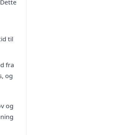
 Dette
d til
d fra
s, og
ov og
sning