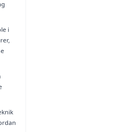
ag
le i
rer,
ne
n
e
eknik
vordan