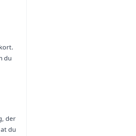
kort.
om du
g, der
 at du