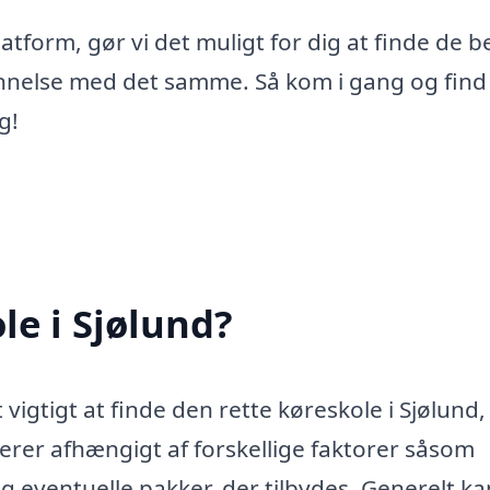
form, gør vi det muligt for dig at finde de b
annelse med det samme. Så kom i gang og find
g!
le i Sjølund?
 vigtigt at finde den rette køreskole i Sjølund
ierer afhængigt af forskellige faktorer såsom
g eventuelle pakker, der tilbydes. Generelt k