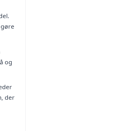
del.
n gøre
n
tå og
heder
, der