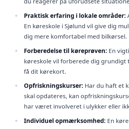
du reagerer på uforudsete situatione
Praktisk erfaring i lokale områder:
A
En køreskole i Sjølund vil give dig mu
dig mere komfortabel med bilkørsel.
Forberedelse til køreprøven:
En vigt
køreskole vil forberede dig grundigt t
få dit kørekort.
Opfriskningskurser:
Har du haft et k
skal opdateres, kan opfriskningskurs
har været involveret i ulykker eller ik
Individuel opmærksomhed:
En køres