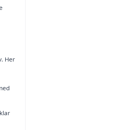
e
v. Her
 med
klar