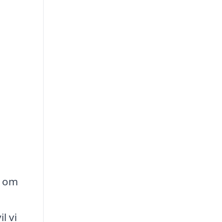
l om
l vi