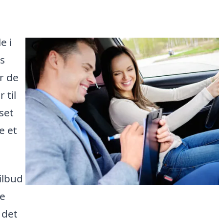
e i
os
r de
 til
set
e et
ilbud
ge
 det