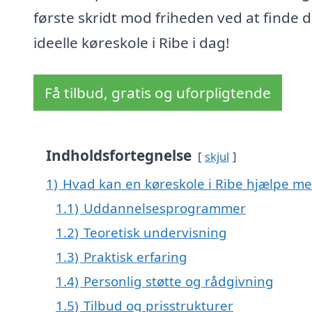
første skridt mod friheden ved at finde d
ideelle køreskole i Ribe i dag!
Få tilbud, gratis og uforpligtende
Indholdsfortegnelse
skjul
1)
Hvad kan en køreskole i Ribe hjælpe m
1.1)
Uddannelsesprogrammer
1.2)
Teoretisk undervisning
1.3)
Praktisk erfaring
1.4)
Personlig støtte og rådgivning
1.5)
Tilbud og prisstrukturer