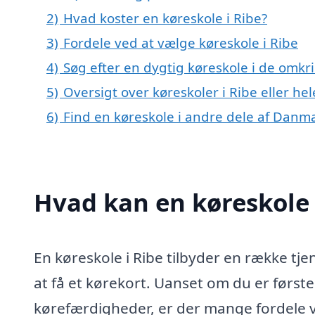
2)
Hvad koster en køreskole i Ribe?
3)
Fordele ved at vælge køreskole i Ribe
4)
Søg efter en dygtig køreskole i de omkr
5)
Oversigt over køreskoler i Ribe eller h
6)
Find en køreskole i andre dele af Danm
Hvad kan en køreskole 
En køreskole i Ribe tilbyder en række tj
at få et kørekort. Uanset om du er først
kørefærdigheder, er der mange fordele ved