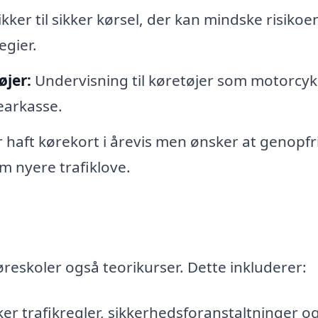
kker til sikker kørsel, der kan mindske risikoe
egier.
øjer:
Undervisning til køretøjer som motorcykl
gearkasse.
r haft kørekort i årevis men ønsker at genopfr
m nyere trafiklove.
reskoler også teorikurser. Dette inkluderer:
er trafikregler, sikkerhedsforanstaltninger o