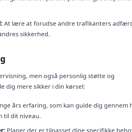
:
At lære at forudse andre trafikanters adfær
 andres sikkerhed.
ng
dervisning, men også personlig støtte og
e dig mere sikker i din kørsel:
e års erfaring, som kan guide dig gennem 
til dit niveau.
r:
Planer der er tilpasset dine specifikke beh