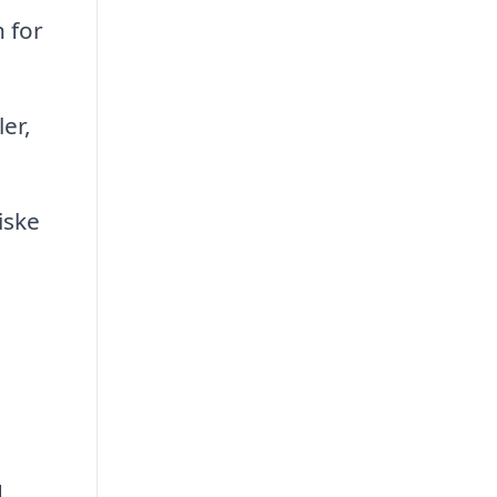
n for
er,
iske
g